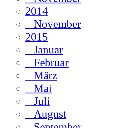
2014
November
2015
Januar
Februar
März
Mai
Juli
August
September