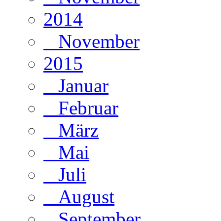
2014
November
2015
Januar
Februar
März
Mai
Juli
August
September