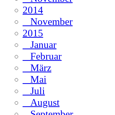
2014
November
2015
Januar
Februar
März
Mai
Juli
August
September