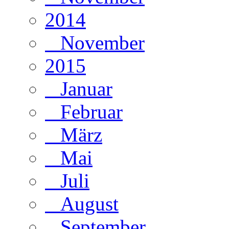
2014
November
2015
Januar
Februar
März
Mai
Juli
August
September