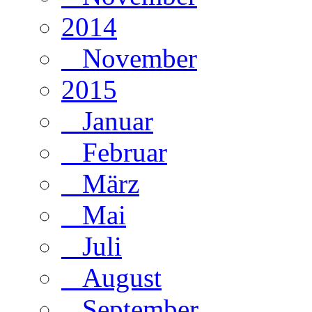
2014
November
2015
Januar
Februar
März
Mai
Juli
August
September